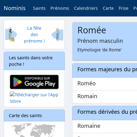
Nominis
Saints
Prénoms
Calendriers
Carte
Frise
P
Romée
La fête
des
Prénom masculin
prénoms !
Etymologie 'de Rome'
Les saints dans votre
poche !
Formes majeures du 
Roméo
Romain
Formes dérivées du p
Carte des saints
Romaine