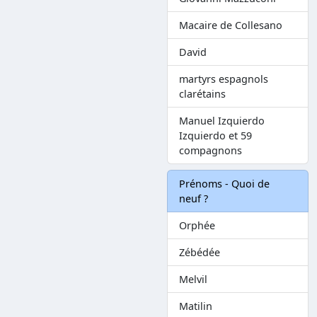
Macaire de Collesano
David
martyrs espagnols
clarétains
Manuel Izquierdo
Izquierdo et 59
compagnons
Prénoms - Quoi de
neuf ?
Orphée
Zébédée
Melvil
Matilin