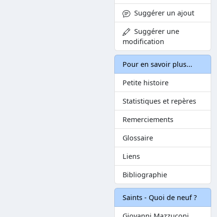
Suggérer un ajout
Suggérer une
modification
Pour en savoir plus...
Petite histoire
Statistiques et repères
Remerciements
Glossaire
Liens
Bibliographie
Saints - Quoi de neuf ?
Giovanni Mazzuconi