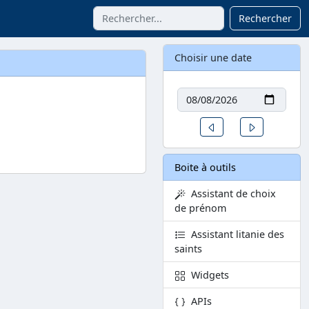
Rechercher
Choisir une date
Date
Un jour avant
Un jour aprè
Boite à outils
Assistant de choix
de prénom
Assistant litanie des
saints
Widgets
APIs