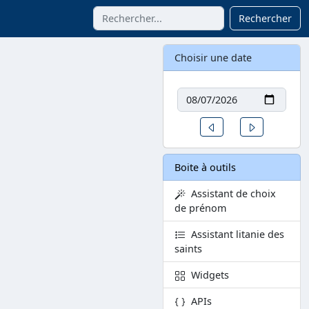
Rechercher
Choisir une date
Date
Un jour avant
Un jour aprè
Boite à outils
Assistant de choix
de prénom
Assistant litanie des
saints
Widgets
APIs