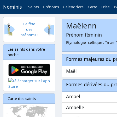
Nominis
Saints
Prénoms
Calendriers
Carte
Frise
P
Maëlenn
La fête
des
Prénom féminin
prénoms !
Etymologie celtique : "maël"
Les saints dans votre
poche !
Formes majeures du 
Maël
Formes dérivées du p
Amaël
Carte des saints
Amaëlle