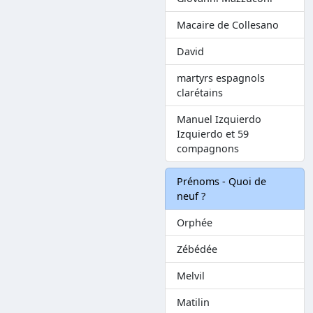
Macaire de Collesano
David
martyrs espagnols
clarétains
Manuel Izquierdo
Izquierdo et 59
compagnons
Prénoms - Quoi de
neuf ?
Orphée
Zébédée
Melvil
Matilin