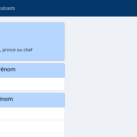
odcasts
, prince ou chef
prénom
rénom