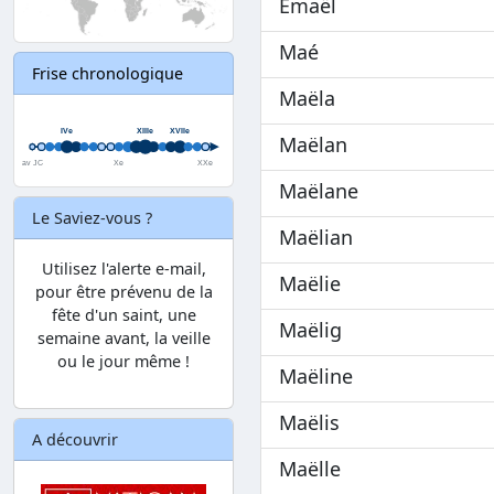
Emaël
Maé
Frise chronologique
Maëla
Maëlan
Maëlane
Le Saviez-vous ?
Maëlian
Utilisez l'alerte e-mail,
Maëlie
pour être prévenu de la
fête d'un saint, une
Maëlig
semaine avant, la veille
ou le jour même !
Maëline
Maëlis
A découvrir
Maëlle