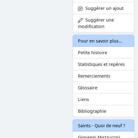
Suggérer un ajout
Suggérer une
modification
Pour en savoir plus...
Petite histoire
Statistiques et repères
Remerciements
Glossaire
Liens
Bibliographie
Saints - Quoi de neuf ?
Giovanni Mazzuconi