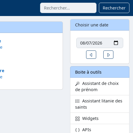
Rechercher
Choisir une date
Date
e
le
Un jour avant
Un jour aprè
re
Boite à outils
te
Assistant de choix
de prénom
Assistant litanie des
saints
Widgets
APIs