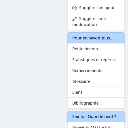
Suggérer un ajout
Suggérer une
modification
Pour en savoir plus...
Petite histoire
Statistiques et repères
Remerciements
Glossaire
Liens
Bibliographie
Saints - Quoi de neuf ?
Giovanni Mazzuconi