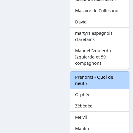
Macaire de Collesano
David
martyrs espagnols
clarétains
Manuel Izquierdo
Izquierdo et 59
compagnons
Prénoms - Quoi de
neuf ?
Orphée
Zébédée
Melvil
Matilin