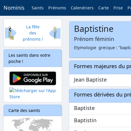
Nominis
Saints
Prénoms
Calendriers
Carte
Frise
P
Baptistine
La fête
des
Prénom féminin
prénoms !
Etymologie grecque : "bapti
Les saints dans votre
poche !
Formes majeures du 
Jean Baptiste
Formes dérivées du p
Baptiste
Carte des saints
Baptistin