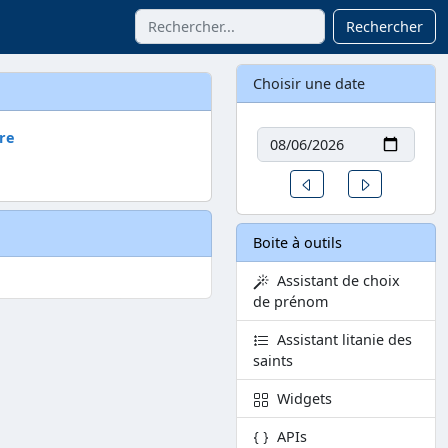
Rechercher
Choisir une date
Date
re
Un jour avant
Un jour aprè
Boite à outils
Assistant de choix
de prénom
Assistant litanie des
saints
Widgets
APIs