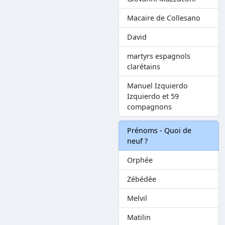
Macaire de Collesano
David
martyrs espagnols
clarétains
Manuel Izquierdo
Izquierdo et 59
compagnons
Prénoms - Quoi de
neuf ?
Orphée
Zébédée
Melvil
Matilin