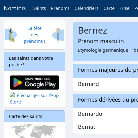
Nominis
Saints
Prénoms
Calendriers
Carte
Frise
P
Bernez
La fête
des
Prénom masculin
prénoms !
Etymologie germanique : "ber
Les saints dans votre
poche !
Formes majeures du 
Bernard
Formes dérivées du p
Bernardo
Carte des saints
Bernat