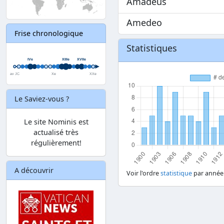
Amadeus
Amedeo
Frise chronologique
Statistiques
Le Saviez-vous ?
Le site Nominis est
actualisé très
régulièrement!
A découvrir
Voir l'ordre
statistique
par année