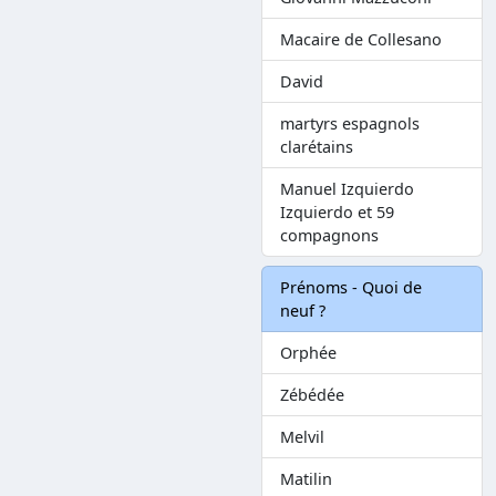
Macaire de Collesano
David
martyrs espagnols
clarétains
Manuel Izquierdo
Izquierdo et 59
compagnons
Prénoms - Quoi de
neuf ?
Orphée
Zébédée
Melvil
Matilin