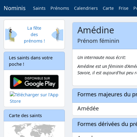
Nominis
Saints
Prénoms
Calendriers
Carte
Frise
P
Amédine
La fête
des
Prénom féminin
prénoms !
Un internaute nous écrit:
Les saints dans votre
poche !
Amédine est un féminin d'Améd
Savoie, il est aujourd'hui peu 
Formes majeures du 
Amédée
Carte des saints
Formes dérivées du p