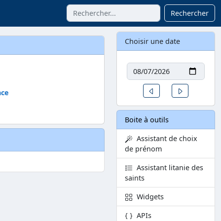
Rechercher
Choisir une date
Date
Un jour avant
Un jour aprè
nce
Boite à outils
Assistant de choix
de prénom
Assistant litanie des
saints
Widgets
APIs