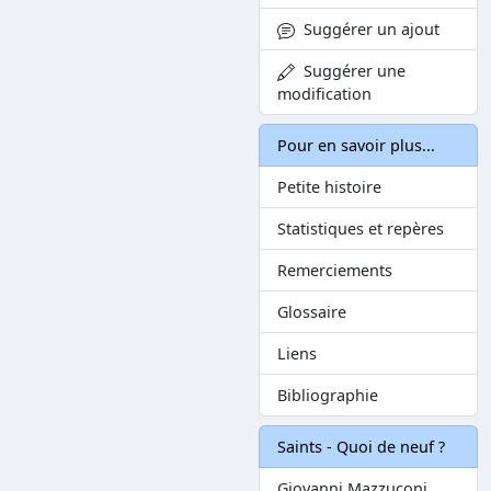
Suggérer un ajout
Suggérer une
modification
Pour en savoir plus...
Petite histoire
Statistiques et repères
Remerciements
Glossaire
Liens
Bibliographie
Saints - Quoi de neuf ?
Giovanni Mazzuconi