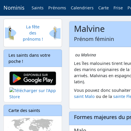
Nominis
Saints
Prénoms
Calendriers
Carte
Frise
P
Malvine
La fête
des
Prénom féminin
prénoms !
ou Malvina
Les saints dans votre
poche !
Les îles malouines tirent leu
des marins originaires de la 
arrivés. Malvinas en espagno
latin).
Vous pouvez donc souhaiter s
saint Malo
ou de la
sainte Fl
Carte des saints
Formes majeures du 
Malo