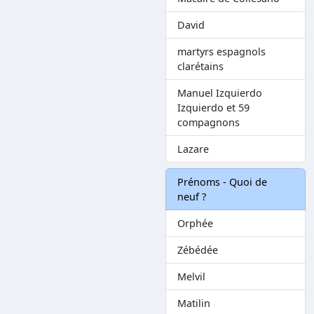
David
martyrs espagnols
clarétains
Manuel Izquierdo
Izquierdo et 59
compagnons
Lazare
Prénoms - Quoi de
neuf ?
Orphée
Zébédée
Melvil
Matilin