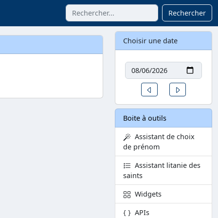
Rechercher
Choisir une date
Date
Un jour avant
Un jour aprè
Boite à outils
Assistant de choix
de prénom
Assistant litanie des
saints
Widgets
APIs