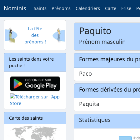
Nominis
Saints
Prénoms
Calendriers
Carte
Frise
P
Paquito
La fête
des
Prénom masculin
prénoms !
Formes majeures du 
Les saints dans votre
poche !
Paco
Formes dérivées du p
Paquita
Carte des saints
Statistiques