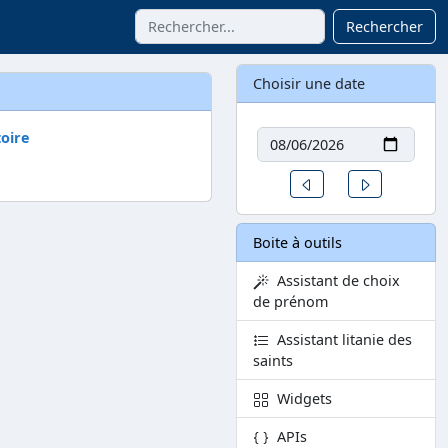
Rechercher
Choisir une date
Date
oire
Un jour avant
Un jour aprè
Boite à outils
Assistant de choix
de prénom
Assistant litanie des
saints
Widgets
APIs