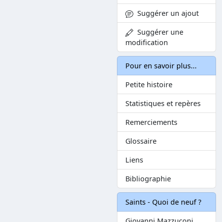
Suggérer un ajout
Suggérer une
modification
Pour en savoir plus...
Petite histoire
Statistiques et repères
Remerciements
Glossaire
Liens
Bibliographie
Saints - Quoi de neuf ?
Giovanni Mazzuconi