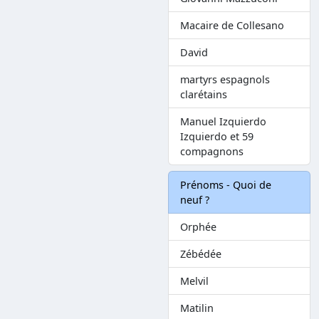
Macaire de Collesano
David
martyrs espagnols
clarétains
Manuel Izquierdo
Izquierdo et 59
compagnons
Prénoms - Quoi de
neuf ?
Orphée
Zébédée
Melvil
Matilin