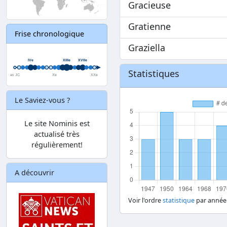
Gracieuse
Gratienne
Frise chronologique
Graziella
Statistiques
Le Saviez-vous ?
Le site Nominis est
actualisé très
régulièrement!
A découvrir
Voir l'ordre
statistique
par année