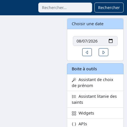
Rechercher
Choisir une date
Date
Un jour avant
Un jour aprè
Boite à outils
Assistant de choix
de prénom
Assistant litanie des
saints
Widgets
APIs