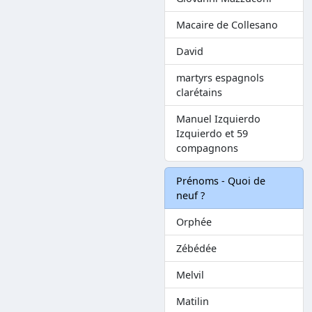
Macaire de Collesano
David
martyrs espagnols
clarétains
Manuel Izquierdo
Izquierdo et 59
compagnons
Prénoms - Quoi de
neuf ?
Orphée
Zébédée
Melvil
Matilin