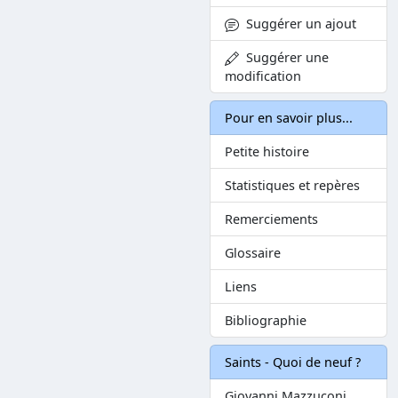
Suggérer un ajout
Suggérer une
modification
Pour en savoir plus...
Petite histoire
Statistiques et repères
Remerciements
Glossaire
Liens
Bibliographie
Saints - Quoi de neuf ?
Giovanni Mazzuconi