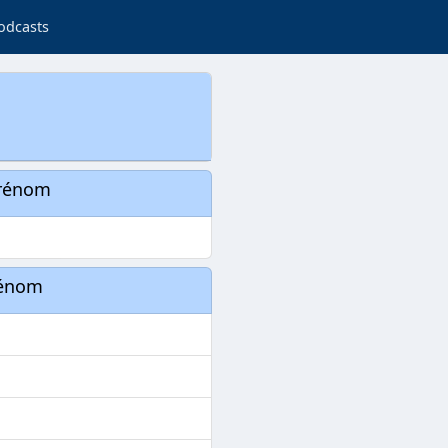
odcasts
prénom
rénom