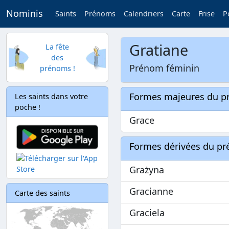
Nominis
Saints
Prénoms
Calendriers
Carte
Frise
P
Gratiane
La fête
des
Prénom féminin
prénoms !
Formes majeures du 
Les saints dans votre
poche !
Grace
Formes dérivées du p
Grażyna
Gracianne
Carte des saints
Graciela