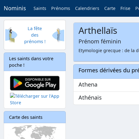
Nominis
Saints
Prénoms
Calendriers
Carte
Frise
P
Arthellaïs
La fête
des
Prénom féminin
prénoms !
Etymologie grecque : de la 
Les saints dans votre
poche !
Formes dérivées du p
Athena
Athénaïs
Carte des saints