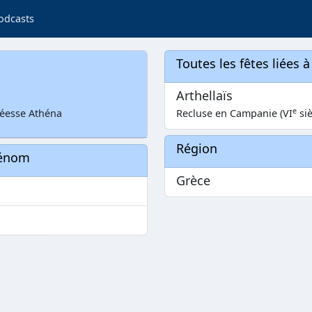
odcasts
Toutes les fêtes liées 
Arthellaïs
e
déesse Athéna
Recluse en Campanie (VI
siè
Région
rénom
Grèce