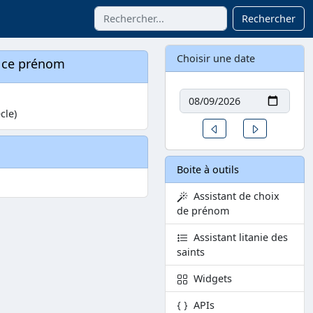
Rechercher
Choisir une date
à ce prénom
Date
cle)
Un jour avant
Un jour aprè
Boite à outils
Assistant de choix
de prénom
Assistant litanie des
saints
Widgets
APIs