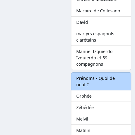
Macaire de Collesano
David
martyrs espagnols
clarétains
Manuel Izquierdo
Izquierdo et 59
compagnons
Prénoms - Quoi de
neuf ?
Orphée
Zébédée
Melvil
Matilin