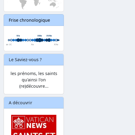
Frise chronologique
Le Saviez-vous ?
les prénoms, les saints
qu'ainsi l'on
(re)découvre...
A découvrir