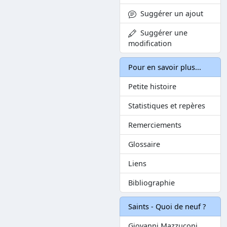
Suggérer un ajout
Suggérer une
modification
Pour en savoir plus...
Petite histoire
Statistiques et repères
Remerciements
Glossaire
Liens
Bibliographie
Saints - Quoi de neuf ?
Giovanni Mazzuconi