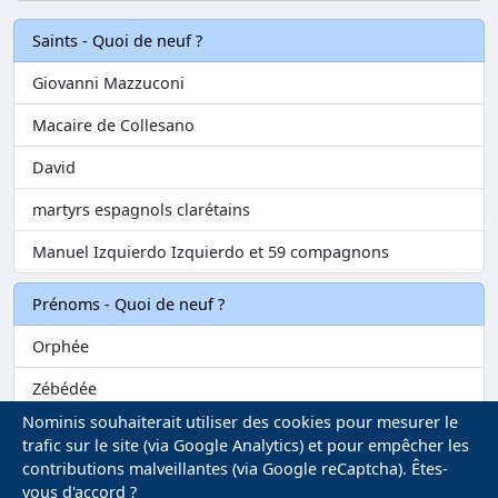
Saints - Quoi de neuf ?
Giovanni Mazzuconi
Macaire de Collesano
David
martyrs espagnols clarétains
Manuel Izquierdo Izquierdo et 59 compagnons
Prénoms - Quoi de neuf ?
Orphée
Zébédée
Nominis souhaiterait utiliser des cookies pour mesurer le
Melvil
trafic sur le site (via Google Analytics) et pour empêcher les
contributions malveillantes (via Google reCaptcha). Êtes-
Matilin
vous d'accord ?