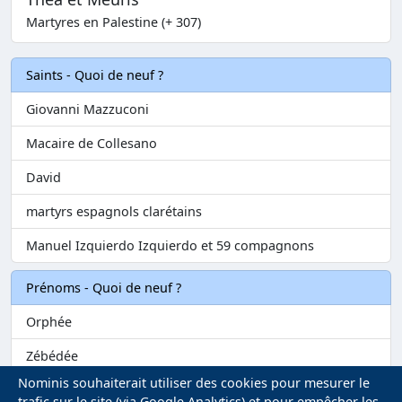
Martyres en Palestine (+ 307)
Saints - Quoi de neuf ?
Giovanni Mazzuconi
Macaire de Collesano
David
martyrs espagnols clarétains
Manuel Izquierdo Izquierdo et 59 compagnons
Prénoms - Quoi de neuf ?
Orphée
Zébédée
Nominis souhaiterait utiliser des cookies pour mesurer le
Melvil
trafic sur le site (via Google Analytics) et pour empêcher les