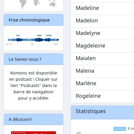
Madeline
Madelon
Frise chronologique
Madelyne
Magdeleine
Maialen
Le Saviez-vous ?
Malena
Nominis est disponible
en podcast ! Cliquer sur
Marlène
lien "Podcasts" dans la
barre de navigation
Rogeleine
pour y accéder.
Statistiques
A découvrir