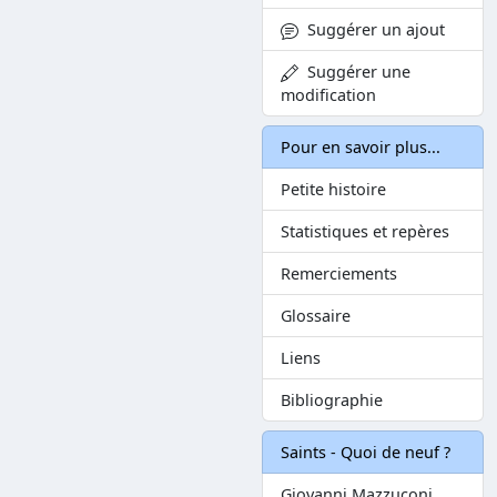
Suggérer un ajout
Suggérer une
modification
Pour en savoir plus...
Petite histoire
Statistiques et repères
Remerciements
Glossaire
Liens
Bibliographie
Saints - Quoi de neuf ?
Giovanni Mazzuconi