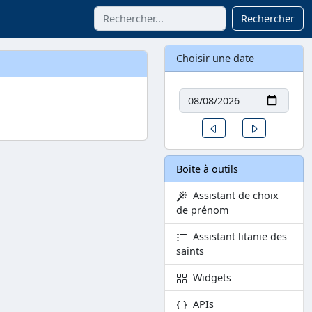
Rechercher
Choisir une date
Date
Un jour avant
Un jour aprè
Boite à outils
Assistant de choix
de prénom
Assistant litanie des
saints
Widgets
APIs