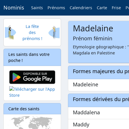
Nominis
Saints
Prénoms
Calendriers
Carte
Frise
P
Madelaine
La fête
des
Prénom féminin
prénoms !
Etymologie géographique : "
Magdala en Palestine
Les saints dans votre
poche !
Formes majeures du 
Madeleine
Formes dérivées du p
Carte des saints
Maddalena
Maddy