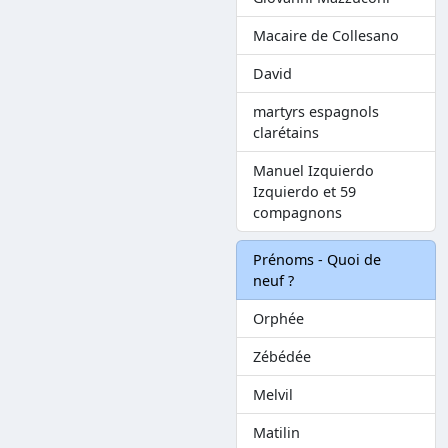
Macaire de Collesano
David
martyrs espagnols
clarétains
Manuel Izquierdo
Izquierdo et 59
compagnons
Prénoms - Quoi de
neuf ?
Orphée
Zébédée
Melvil
Matilin