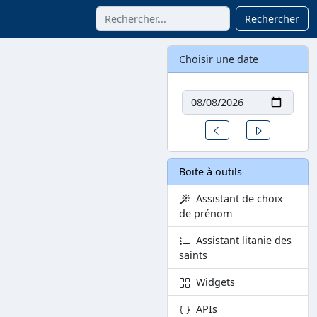
Rechercher
Choisir une date
Date
Un jour avant
Un jour aprè
Boite à outils
Assistant de choix
de prénom
Assistant litanie des
saints
Widgets
APIs