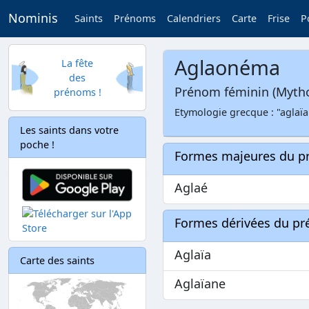
Nominis
Saints
Prénoms
Calendriers
Carte
Frise
P
Aglaonéma
La fête
des
Prénom féminin (Myth
prénoms !
Etymologie grecque : "aglaï
Les saints dans votre
poche !
Formes majeures du 
Aglaé
Formes dérivées du p
Aglaïa
Carte des saints
Aglaïane