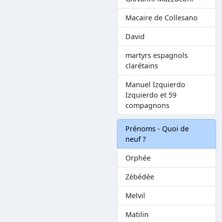
Macaire de Collesano
David
martyrs espagnols
clarétains
Manuel Izquierdo
Izquierdo et 59
compagnons
Prénoms - Quoi de
neuf ?
Orphée
Zébédée
Melvil
Matilin