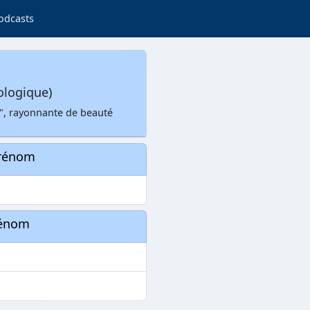
odcasts
ologique)
a", rayonnante de beauté
prénom
rénom