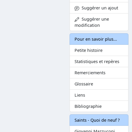
Suggérer un ajout
Suggérer une
modification
Pour en savoir plus...
Petite histoire
Statistiques et repères
Remerciements
Glossaire
Liens
Bibliographie
Saints - Quoi de neuf ?
Giovanni Mazzuconi