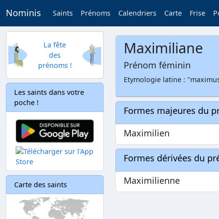
Nominis
Saints
Prénoms
Calendriers
Carte
Frise
P
Maximiliane
La fête
des
Prénom féminin
prénoms !
Etymologie latine : "maximus
Les saints dans votre
poche !
Formes majeures du 
Maximilien
Formes dérivées du p
Maximilienne
Carte des saints