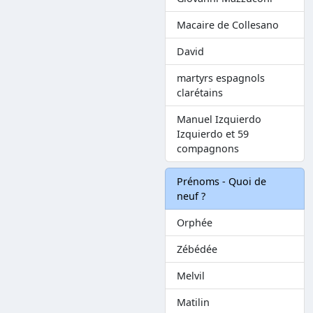
Macaire de Collesano
David
martyrs espagnols
clarétains
Manuel Izquierdo
Izquierdo et 59
compagnons
Prénoms - Quoi de
neuf ?
Orphée
Zébédée
Melvil
Matilin