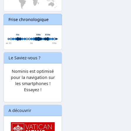
Frise chronologique
Le Saviez-vous ?
Nominis est optimisé
pour la navigation sur
les smartphones !
Essayez !
A découvrir