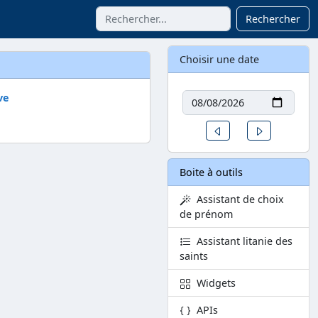
Rechercher
Choisir une date
Date
ve
Un jour avant
Un jour aprè
Boite à outils
Assistant de choix
de prénom
Assistant litanie des
saints
Widgets
APIs