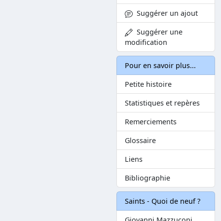
Suggérer un ajout
Suggérer une
modification
Pour en savoir plus...
Petite histoire
Statistiques et repères
Remerciements
Glossaire
Liens
Bibliographie
Saints - Quoi de neuf ?
Giovanni Mazzuconi