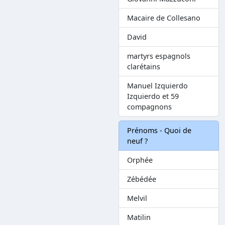
Macaire de Collesano
David
martyrs espagnols
clarétains
Manuel Izquierdo
Izquierdo et 59
compagnons
Prénoms - Quoi de
neuf ?
Orphée
Zébédée
Melvil
Matilin