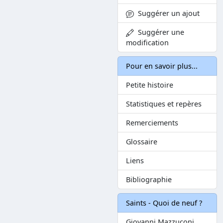
Suggérer un ajout
Suggérer une
modification
Pour en savoir plus...
Petite histoire
Statistiques et repères
Remerciements
Glossaire
Liens
Bibliographie
Saints - Quoi de neuf ?
Giovanni Mazzuconi