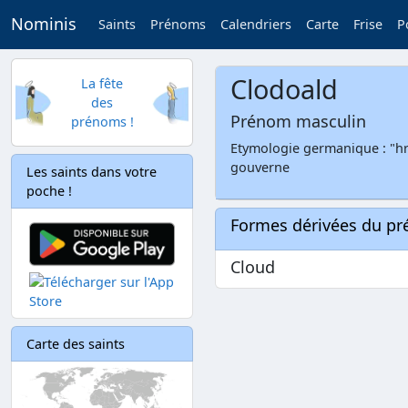
Nominis
Saints
Prénoms
Calendriers
Carte
Frise
P
Clodoald
La fête
des
Prénom masculin
prénoms !
Etymologie germanique : "hro
gouverne
Les saints dans votre
poche !
Formes dérivées du p
Cloud
Carte des saints