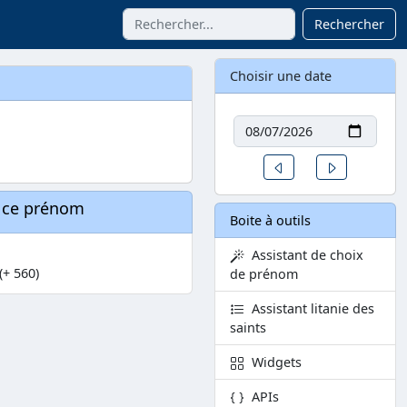
Rechercher
Choisir une date
Date
Un jour avant
Un jour aprè
à ce prénom
Boite à outils
Assistant de choix
(+ 560)
de prénom
Assistant litanie des
saints
Widgets
APIs