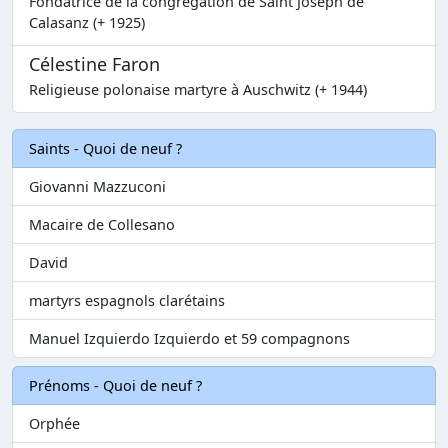
Fondatrice de la congrégation de Saint Joseph de
Calasanz (+ 1925)
Célestine Faron
Religieuse polonaise martyre à Auschwitz (+ 1944)
Saints - Quoi de neuf ?
Giovanni Mazzuconi
Macaire de Collesano
David
martyrs espagnols clarétains
Manuel Izquierdo Izquierdo et 59 compagnons
Prénoms - Quoi de neuf ?
Orphée