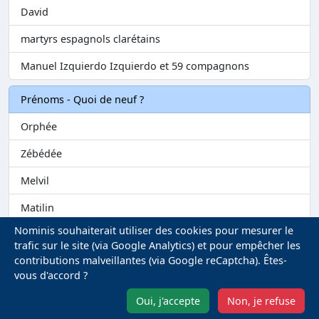
David
martyrs espagnols clarétains
Manuel Izquierdo Izquierdo et 59 compagnons
Prénoms - Quoi de neuf ?
Orphée
Zébédée
Melvil
Matilin
Nominis souhaiterait utiliser des cookies pour mesurer le
Marie-Fontenelle
trafic sur le site (via Google Analytics) et pour empêcher les
Mentions légales
-
Gestion des Cookies
contributions malveillantes (via Google reCaptcha). Êtes-
vous d'accord ?
Oui, j'accepte
Non, je refuse