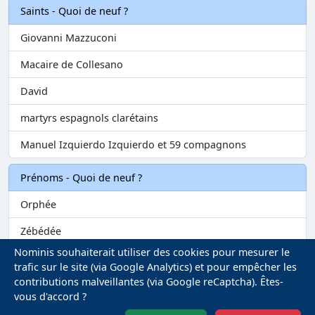
Saints - Quoi de neuf ?
Giovanni Mazzuconi
Macaire de Collesano
David
martyrs espagnols clarétains
Manuel Izquierdo Izquierdo et 59 compagnons
Prénoms - Quoi de neuf ?
Orphée
Zébédée
Nominis souhaiterait utiliser des cookies pour mesurer le
Melvil
trafic sur le site (via Google Analytics) et pour empêcher les
contributions malveillantes (via Google reCaptcha). Êtes-
Matilin
vous d'accord ?
Marie-Fontenelle