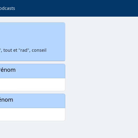
odcasts
 tout et "rad", conseil
prénom
rénom