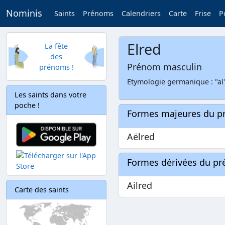
Nominis
Saints
Prénoms
Calendriers
Carte
Frise
P
Elred
La fête
des
Prénom masculin
prénoms !
Etymologie germanique : "al",
Les saints dans votre
poche !
Formes majeures du 
Aëlred
Formes dérivées du p
Ailred
Carte des saints