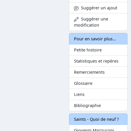
Suggérer un ajout
Suggérer une
modification
Pour en savoir plus...
Petite histoire
Statistiques et repères
Remerciements
Glossaire
Liens
Bibliographie
Saints - Quoi de neuf ?
Giovanni Mazzuconi