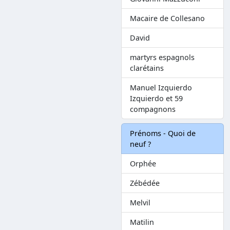
Macaire de Collesano
David
martyrs espagnols
clarétains
Manuel Izquierdo
Izquierdo et 59
compagnons
Prénoms - Quoi de
neuf ?
Orphée
Zébédée
Melvil
Matilin