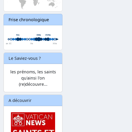
Frise chronologique
Le Saviez-vous ?
les prénoms, les saints
qu'ainsi l'on
(re)découvre...
A découvrir