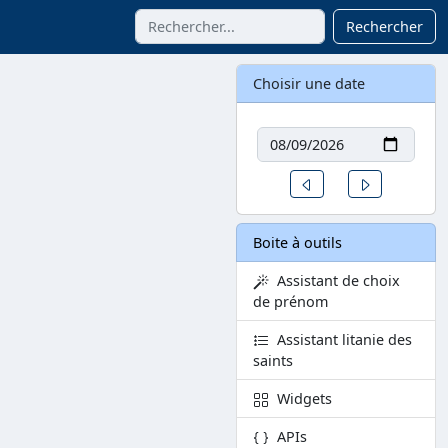
Rechercher
Choisir une date
Date
Un jour avant
Un jour aprè
Boite à outils
Assistant de choix
de prénom
Assistant litanie des
saints
Widgets
APIs