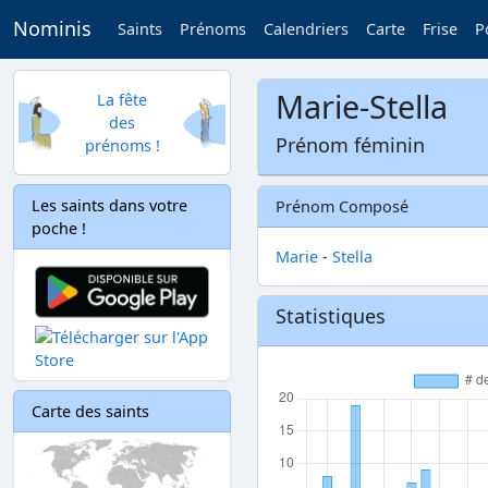
Nominis
Saints
Prénoms
Calendriers
Carte
Frise
P
Marie-Stella
La fête
des
Prénom féminin
prénoms !
Les saints dans votre
Prénom Composé
poche !
Marie
-
Stella
Statistiques
Carte des saints