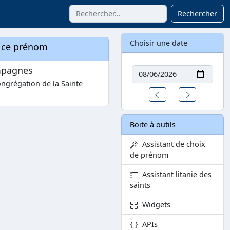
Rechercher
Choisir une date
à ce prénom
Date
ompagnes
ongrégation de la Sainte
Un jour avant
Un jour aprè
Boite à outils
Assistant de choix
de prénom
Assistant litanie des
saints
Widgets
APIs