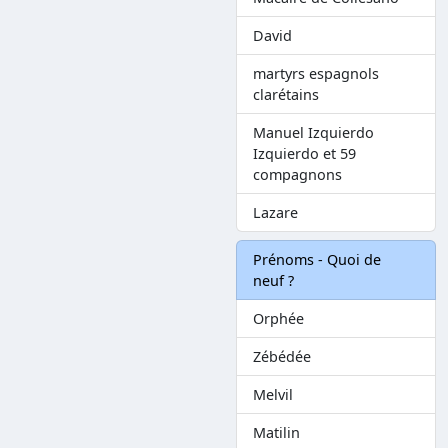
David
martyrs espagnols
clarétains
Manuel Izquierdo
Izquierdo et 59
compagnons
Lazare
Prénoms - Quoi de
neuf ?
Orphée
Zébédée
Melvil
Matilin