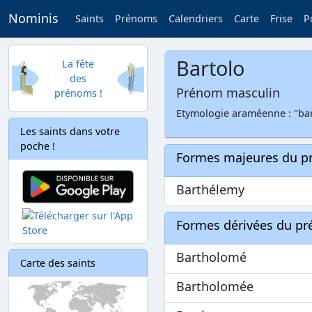
Nominis
Saints
Prénoms
Calendriers
Carte
Frise
P
Bartolo
La fête
des
Prénom masculin
prénoms !
Etymologie araméenne : "bar-
Les saints dans votre
poche !
Formes majeures du 
Barthélemy
Formes dérivées du p
Bartholomé
Carte des saints
Bartholomée