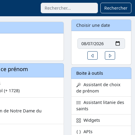
Rechercher
Choisir une date
Date
Un jour avant
Un jour aprè
à ce prénom
Boite à outils
s
Assistant de choix
l (+ 1728)
de prénom
Assistant litanie des
saints
on de Notre Dame du
Widgets
APIs