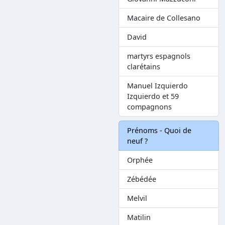
Macaire de Collesano
David
martyrs espagnols
clarétains
Manuel Izquierdo
Izquierdo et 59
compagnons
Prénoms - Quoi de
neuf ?
Orphée
Zébédée
Melvil
Matilin