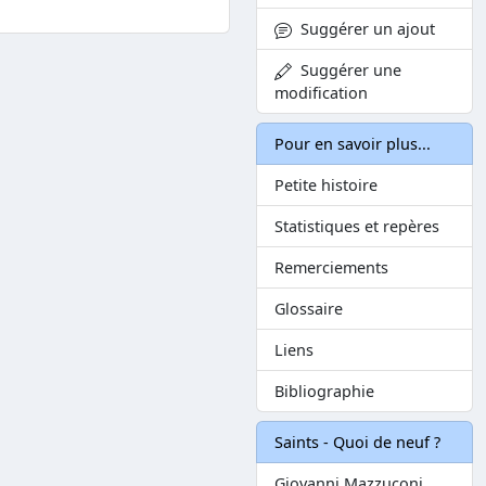
Suggérer un ajout
Suggérer une
modification
Pour en savoir plus...
Petite histoire
Statistiques et repères
Remerciements
Glossaire
Liens
Bibliographie
Saints - Quoi de neuf ?
Giovanni Mazzuconi