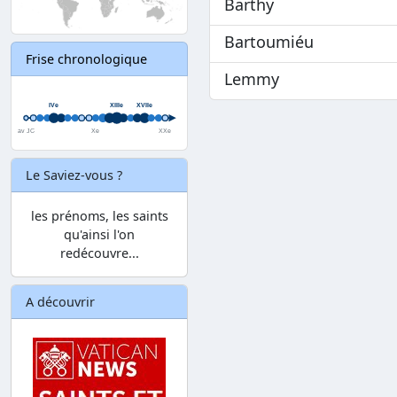
Barthy
Bartoumiéu
Frise chronologique
Lemmy
Le Saviez-vous ?
les prénoms, les saints
qu'ainsi l'on
redécouvre...
A découvrir