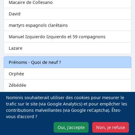
Macaire de Collesano
David
martyrs espagnols clarétains
Manuel Izquierdo Izquierdo et 59 compagnons
Lazare
Prénoms - Quoi de neuf ?
Orphée
Zébédée
Melvil
Nominis souhaiterait utiliser des cookies pour mesurer le
trafic sur le site (via Google Analytics) et pour empêcher les
Matilin
contributions malveillantes (via Google reCaptcha). Êtes-
vous d'accord ?
Marie-Fontenelle
Oui, j'accepte
Non, je refuse
Mentions légales
-
Gestion des Cookies