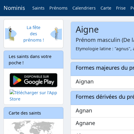
Nominis
Saints
Prénoms
Calendriers
Carte
Frise
P
Aigne
La fête
des
Prénom masculin (De l
prénoms !
Etymologie latine : "agnus",
Les saints dans votre
poche !
Formes majeures du 
Aignan
Formes dérivées du p
Agnan
Carte des saints
Agnane