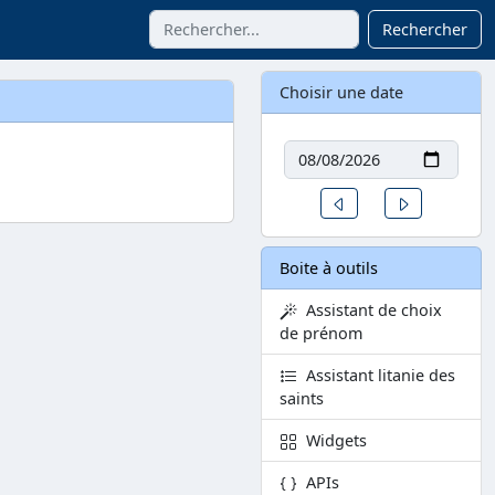
Rechercher
Choisir une date
Date
Un jour avant
Un jour aprè
Boite à outils
Assistant de choix
de prénom
Assistant litanie des
saints
Widgets
APIs