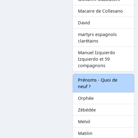
Macaire de Collesano
David
martyrs espagnols
clarétains
Manuel Izquierdo
Izquierdo et 59
compagnons
Prénoms - Quoi de
neuf ?
Orphée
Zébédée
Melvil
Matilin