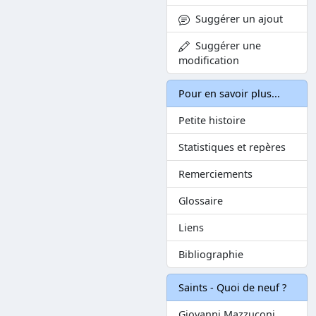
Suggérer un ajout
Suggérer une
modification
Pour en savoir plus...
Petite histoire
Statistiques et repères
Remerciements
Glossaire
Liens
Bibliographie
Saints - Quoi de neuf ?
Giovanni Mazzuconi