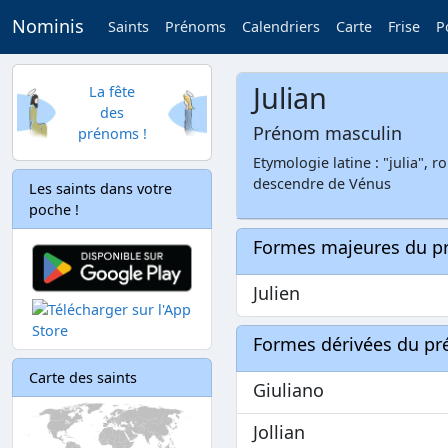
Nominis
Saints
Prénoms
Calendriers
Carte
Frise
P
Julian
La fête
des
Prénom masculin
prénoms !
Etymologie latine : "julia", 
descendre de Vénus
Les saints dans votre
poche !
Formes majeures du 
Julien
Formes dérivées du p
Carte des saints
Giuliano
Jollian