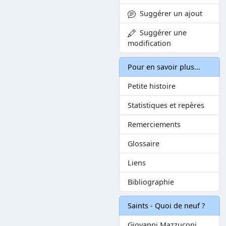
Suggérer un ajout
Suggérer une
modification
Pour en savoir plus...
Petite histoire
Statistiques et repères
Remerciements
Glossaire
Liens
Bibliographie
Saints - Quoi de neuf ?
Giovanni Mazzuconi