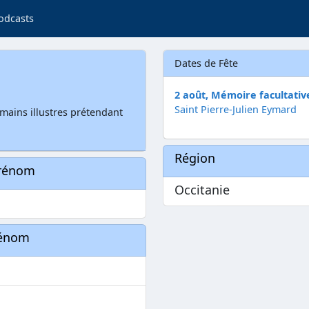
odcasts
Dates de Fête
2 août, Mémoire facultativ
Saint Pierre-Julien Eymard
romains illustres prétendant
Région
prénom
Occitanie
rénom