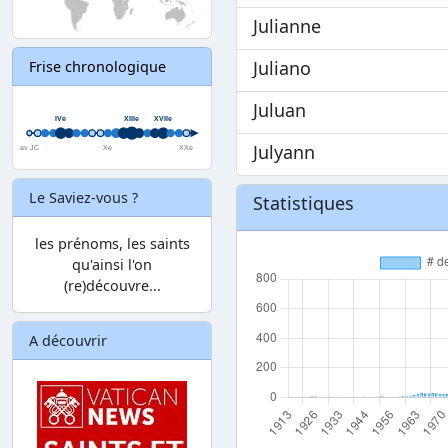
Julianne
Juliano
Frise chronologique
Juluan
Julyann
Le Saviez-vous ?
Statistiques
les prénoms, les saints
qu'ainsi l'on
(re)découvre...
A découvrir