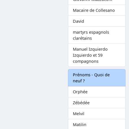
Macaire de Collesano
David
martyrs espagnols
clarétains
Manuel Izquierdo
Izquierdo et 59
compagnons
Prénoms - Quoi de
neuf ?
Orphée
Zébédée
Melvil
Matilin