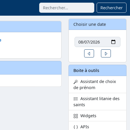
Rechercher
Choisir une date
Date
e
Un jour avant
Un jour aprè
Boite à outils
Assistant de choix
de prénom
Assistant litanie des
saints
Widgets
APIs