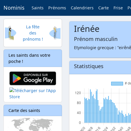
Nominis
Saints
Prénoms
Calendriers
Carte
Frise
P
Irénée
La fête
des
Prénom masculin
prénoms !
Etymologie grecque : "eirênê
Les saints dans votre
poche !
Statistiques
Carte des saints