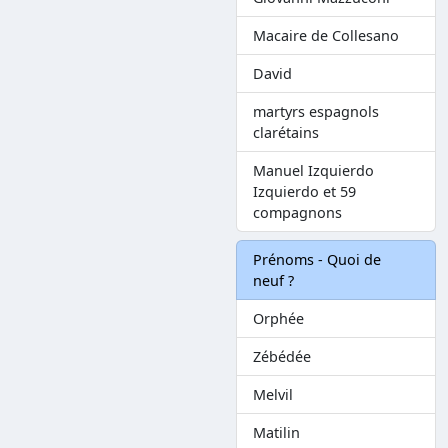
Macaire de Collesano
David
martyrs espagnols
clarétains
Manuel Izquierdo
Izquierdo et 59
compagnons
Prénoms - Quoi de
neuf ?
Orphée
Zébédée
Melvil
Matilin