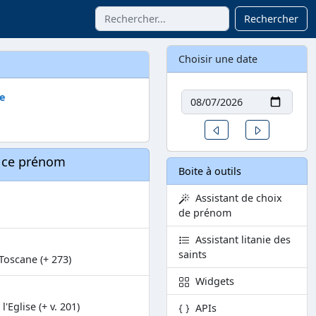
Rechercher
Choisir une date
Date
re
Un jour avant
Un jour aprè
à ce prénom
Boite à outils
Assistant de choix
de prénom
Assistant litanie des
saints
 Toscane (+ 273)
Widgets
'Eglise (+ v. 201)
APIs