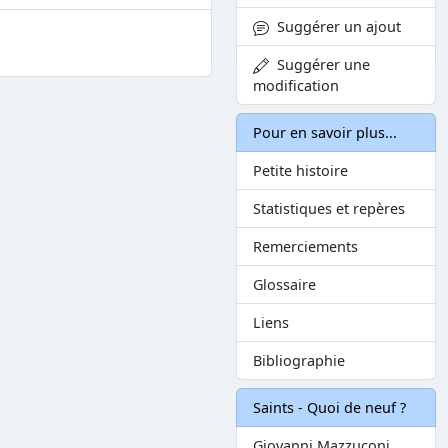
Suggérer un ajout
Suggérer une
modification
Pour en savoir plus...
Petite histoire
Statistiques et repères
Remerciements
Glossaire
Liens
Bibliographie
Saints - Quoi de neuf ?
Giovanni Mazzuconi