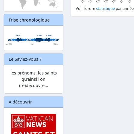
Voir l'ordre
statistique
par année
Frise chronologique
Le Saviez-vous ?
les prénoms, les saints
qu'ainsi l'on
(re)découvre...
A découvrir