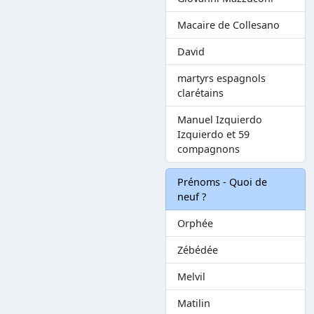
Macaire de Collesano
David
martyrs espagnols
clarétains
Manuel Izquierdo
Izquierdo et 59
compagnons
Prénoms - Quoi de
neuf ?
Orphée
Zébédée
Melvil
Matilin