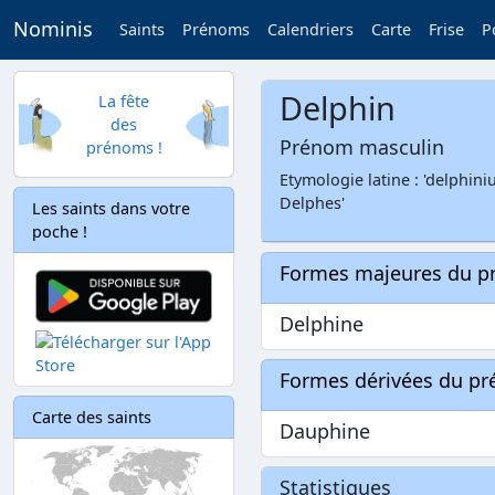
Nominis
Saints
Prénoms
Calendriers
Carte
Frise
P
Delphin
La fête
des
Prénom masculin
prénoms !
Etymologie latine : 'delphin
Delphes'
Les saints dans votre
poche !
Formes majeures du 
Delphine
Formes dérivées du p
Carte des saints
Dauphine
Statistiques