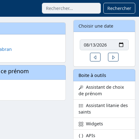
Rechercher
Choisir une date
Date
Sabran
Un jour avant
Un jour aprè
à ce prénom
Boite à outils
Assistant de choix
de prénom
Assistant litanie des
saints
Widgets
APIs