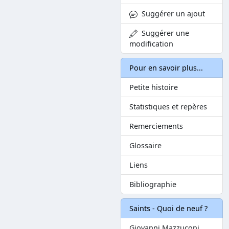
Suggérer un ajout
Suggérer une
modification
Pour en savoir plus...
Petite histoire
Statistiques et repères
Remerciements
Glossaire
Liens
Bibliographie
Saints - Quoi de neuf ?
Giovanni Mazzuconi