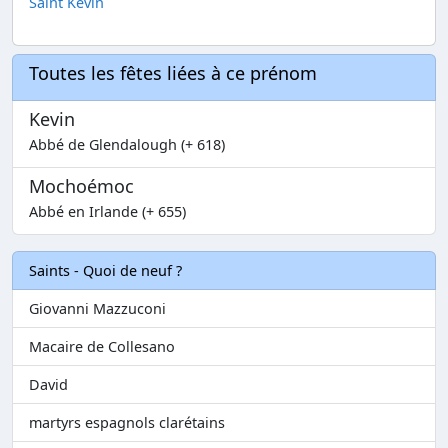
Saint Kevin
Toutes les fêtes liées à ce prénom
Kevin
Abbé de Glendalough (+ 618)
Mochoémoc
Abbé en Irlande (+ 655)
Saints - Quoi de neuf ?
Giovanni Mazzuconi
Macaire de Collesano
David
martyrs espagnols clarétains