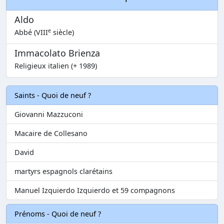
Aldo
e
Abbé (VIII
siècle)
Immacolato Brienza
Religieux italien (+ 1989)
Saints - Quoi de neuf ?
Giovanni Mazzuconi
Macaire de Collesano
David
martyrs espagnols clarétains
Manuel Izquierdo Izquierdo et 59 compagnons
Prénoms - Quoi de neuf ?