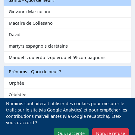
Saints - Quoi de neuf ?
Giovanni Mazzuconi
Macaire de Collesano
David
martyrs espagnols clarétains
Manuel Izquierdo Izquierdo et 59 compagnons
Prénoms - Quoi de neuf ?
Orphée
Zébédée
Nominis souhaiterait utiliser des cookies pour mesurer le
Melvil
trafic sur le site (via Google Analytics) et pour empêcher les
contributions malveillantes (via Google reCaptcha). Êtes-
Matilin
vous d'accord ?
Marie-Fontenelle
Oui, j'accepte
Non, je refuse