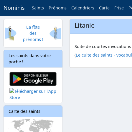
Nominis
Saints
Prénoms
Calendriers
Carte
Frise
P
Litanie
La fête
des
prénoms !
Suite de courtes invocations 
(
Le culte des saints - vocabu
Les saints dans votre
poche !
Carte des saints