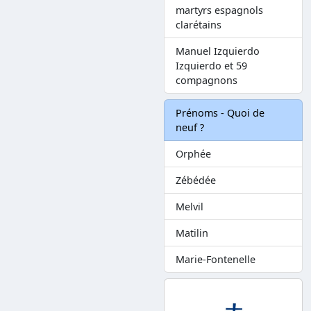
martyrs espagnols
clarétains
Manuel Izquierdo
Izquierdo et 59
compagnons
Prénoms - Quoi de
neuf ?
Orphée
Zébédée
Melvil
Matilin
Marie-Fontenelle