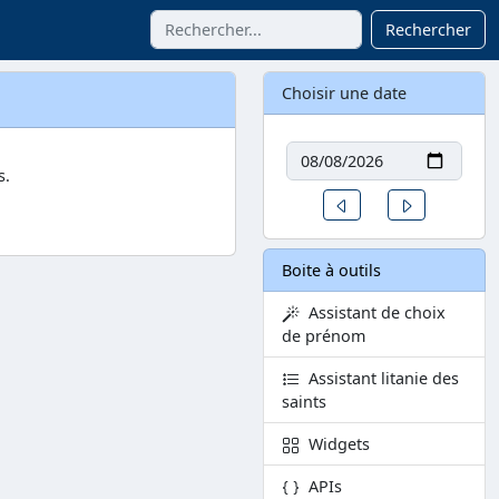
Rechercher
Choisir une date
Date
s.
Un jour avant
Un jour aprè
Boite à outils
Assistant de choix
de prénom
Assistant litanie des
saints
Widgets
APIs