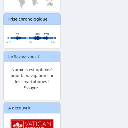
Frise chronologique
Le Saviez-vous ?
Nominis est optimisé
pour la navigation sur
les smartphones !
Essayez !
A découvrir