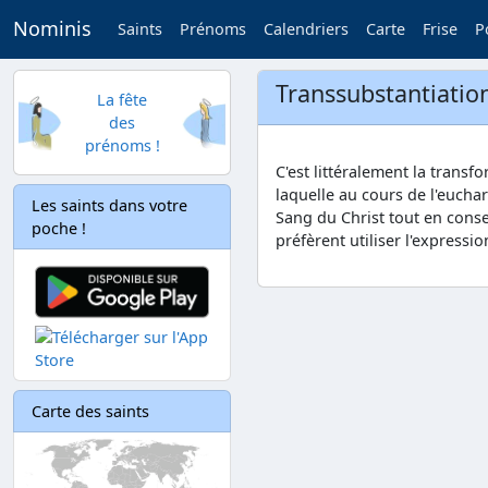
Nominis
Saints
Prénoms
Calendriers
Carte
Frise
P
Transsubstantiatio
La fête
des
prénoms !
C'est littéralement la transf
laquelle au cours de l'eucha
Les saints dans votre
Sang du Christ tout en conse
poche !
préfèrent utiliser l'expressi
Carte des saints