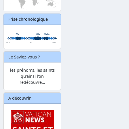
Frise chronologique
Le Saviez-vous ?
les prénoms, les saints
qu'ainsi l'on
redécouvre...
A découvrir