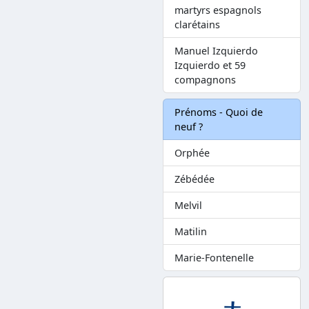
martyrs espagnols
clarétains
Manuel Izquierdo
Izquierdo et 59
compagnons
Prénoms - Quoi de
neuf ?
Orphée
Zébédée
Melvil
Matilin
Marie-Fontenelle