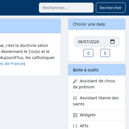
Rechercher
Choisir une date
Date
, c'est la doctrine selon
 deviennent le Corps et le
Un jour avant
Un jour aprè
 Aujourd'hui, les catholiques
es de France
)
Boite à outils
Assistant de choix
de prénom
Assistant litanie des
saints
Widgets
APIs