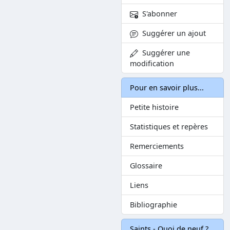
S'abonner
Suggérer un ajout
Suggérer une
modification
Pour en savoir plus...
Petite histoire
Statistiques et repères
Remerciements
Glossaire
Liens
Bibliographie
Saints - Quoi de neuf ?