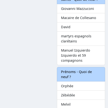
Giovanni Mazzuconi
Macaire de Collesano
David
martyrs espagnols
clarétains
Manuel Izquierdo
Izquierdo et 59
compagnons
Prénoms - Quoi de
neuf ?
Orphée
Zébédée
Melvil