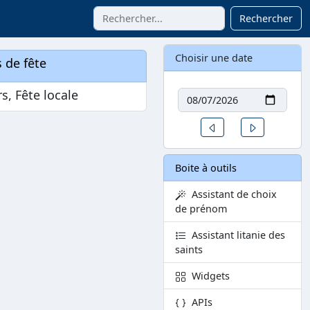
Rechercher
Choisir une date
 de fête
Date
s, Fête locale
Un jour avant
Un jour aprè
Boite à outils
Assistant de choix
de prénom
Assistant litanie des
saints
Widgets
APIs