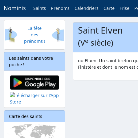
Nominis
Saints
Prénoms
Calendriers
Carte
Frise
P
Saint Elven
La fête
des
e
(V
siècle)
prénoms !
Les saints dans votre
ou Eluen. Un saint breton qu
poche !
Finistère et dont le nom est 
Carte des saints