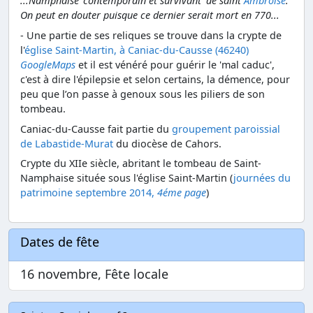
...Namphaise 'contemporain et survivant' de saint
Ambroise
.
On peut en douter puisque ce dernier serait mort en 770...
- Une partie de ses reliques se trouve dans la crypte de
l'
église Saint-Martin, à Caniac-du-Causse (46240)
GoogleMaps
et il est vénéré pour guérir le 'mal caduc',
c'est à dire l'épilepsie et selon certains, la démence, pour
peu que l’on passe à genoux sous les piliers de son
tombeau.
Caniac-du-Causse fait partie du
groupement paroissial
de Labastide-Murat
du diocèse de Cahors.
Crypte du XIIe siècle, abritant le tombeau de Saint-
Namphaise située sous l'église Saint-Martin (
journées du
patrimoine septembre 2014,
4éme page
)
Dates de fête
16 novembre, Fête locale