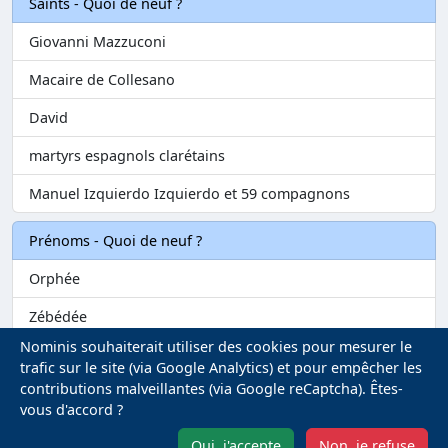
Saints - Quoi de neuf ?
Giovanni Mazzuconi
Macaire de Collesano
David
martyrs espagnols clarétains
Manuel Izquierdo Izquierdo et 59 compagnons
Prénoms - Quoi de neuf ?
Orphée
Zébédée
Nominis souhaiterait utiliser des cookies pour mesurer le
Melvil
trafic sur le site (via Google Analytics) et pour empêcher les
contributions malveillantes (via Google reCaptcha). Êtes-
Matilin
vous d'accord ?
Marie-Fontenelle
Oui, j'accepte
Non, je refuse