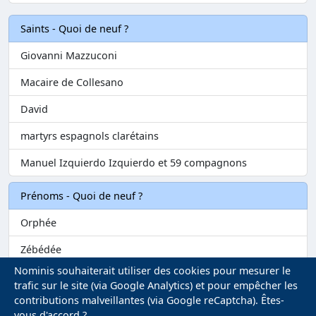
Saints - Quoi de neuf ?
Giovanni Mazzuconi
Macaire de Collesano
David
martyrs espagnols clarétains
Manuel Izquierdo Izquierdo et 59 compagnons
Prénoms - Quoi de neuf ?
Orphée
Zébédée
Nominis souhaiterait utiliser des cookies pour mesurer le
Melvil
trafic sur le site (via Google Analytics) et pour empêcher les
contributions malveillantes (via Google reCaptcha). Êtes-
Matilin
vous d'accord ?