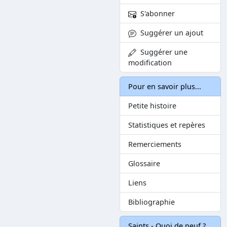
S'abonner
Suggérer un ajout
Suggérer une
modification
Pour en savoir plus...
Petite histoire
Statistiques et repères
Remerciements
Glossaire
Liens
Bibliographie
Saints - Quoi de neuf ?