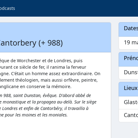
odcasts
Dates
antorbery (+ 988)
19 ma
Prén
vêque de Worchester et de Londres, puis
ant ce siècle de fer, il ranima la ferveur
Duns
gne. C'était un homme assez extraordinaire. On
eulement théologien, mais aussi orfèvre, peintre,
e anglicane en conserve la mémoire.
Lieux
an 988, saint Dunstan, évêque. D'abord abbé de
Glas
ie monastique et la propagea au-delà. Sur le siège
 Londres et enfin de Cantorbéry, il travailla à
Cant
 pour les moines et les moniales.