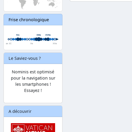
Frise chronologique
Le Saviez-vous ?
Nominis est optimisé
pour la navigation sur
les smartphones !
Essayez !
A découvrir