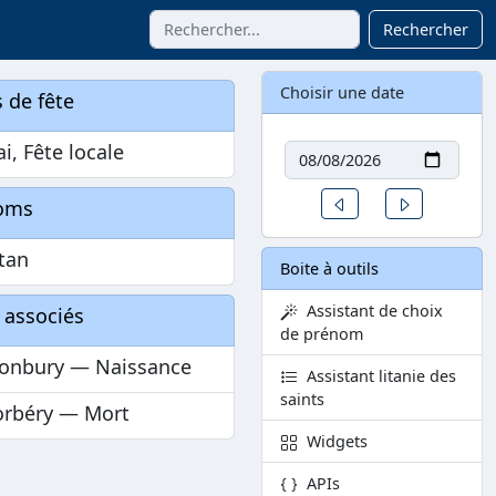
Rechercher
Choisir une date
 de fête
Date
i, Fête locale
Un jour avant
Un jour aprè
oms
tan
Boite à outils
Assistant de choix
 associés
de prénom
tonbury — Naissance
Assistant litanie des
saints
orbéry — Mort
Widgets
APIs