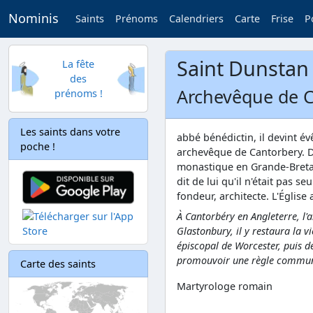
Nominis
Saints
Prénoms
Calendriers
Carte
Frise
P
Saint Dunstan
La fête
des
Archevêque de C
prénoms !
Les saints dans votre
abbé bénédictin, il devint é
poche !
archevêque de Cantorbery. Dur
monastique en Grande-Breta
dit de lui qu'il n'était pas s
fondeur, architecte. L'Églis
À Cantorbéry en Angleterre, l'
Glastonbury, il y restaura la v
épiscopal de Worcester, puis de
promouvoir une règle commune
Carte des saints
Martyrologe romain