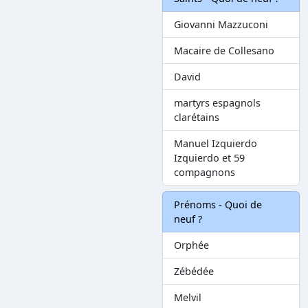
Giovanni Mazzuconi
Macaire de Collesano
David
martyrs espagnols
clarétains
Manuel Izquierdo
Izquierdo et 59
compagnons
Prénoms - Quoi de
neuf ?
Orphée
Zébédée
Melvil