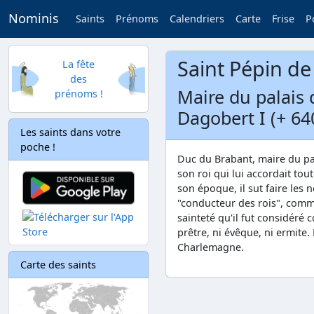
Nominis
Saints
Prénoms
Calendriers
Carte
Frise
P
Saint Pépin d
La fête
des
Maire du palais d
prénoms !
Dagobert I (+ 64
Les saints dans votre
poche !
Duc du Brabant, maire du pala
son roi qui lui accordait tou
son époque, il sut faire les
"conducteur des rois", comme
sainteté qu'il fut considéré 
prêtre, ni évêque, ni ermite. 
Charlemagne.
Carte des saints