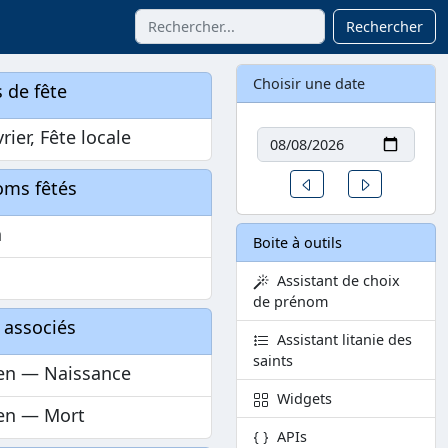
Rechercher
Choisir une date
 de fête
Date
vrier, Fête locale
Un jour avant
Un jour aprè
oms fêtés
n
Boite à outils
Assistant de choix
de prénom
 associés
Assistant litanie des
saints
en — Naissance
Widgets
en — Mort
APIs