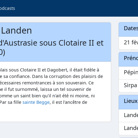
odcasts
e Landen
Dates
'Austrasie sous Clotaire II et
21 fé
0)
Prén
is sous Clotaire II et Dagobert, il était fidèle à
Pépi
te sa confiance. Dans la corruption des plaisirs de
 nécessaires remontrances à son souverain. Ce
Sirpa
 il fut surnommé, laissa un tel souvenir de
comme un saint bien qu'il n'ait été ni moine, ni
Lieux
Par sa fille
sainte Begge
, il est l'ancêtre de
Land
Land