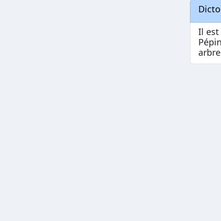
Dict
Il est
Pépin
arbre