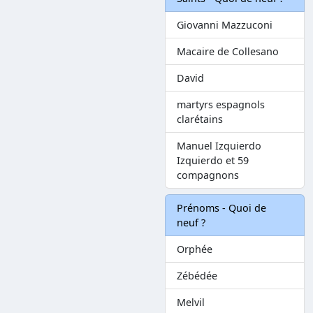
Giovanni Mazzuconi
Macaire de Collesano
David
martyrs espagnols
clarétains
Manuel Izquierdo
Izquierdo et 59
compagnons
Prénoms - Quoi de
neuf ?
Orphée
Zébédée
Melvil