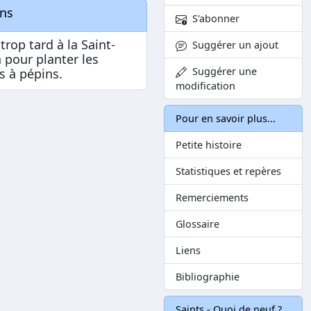
ons
S'abonner
 trop tard à la Saint-
Suggérer un ajout
 pour planter les
Suggérer une
s à pépins.
modification
Pour en savoir plus...
Petite histoire
Statistiques et repères
Remerciements
Glossaire
Liens
Bibliographie
Saints - Quoi de neuf ?