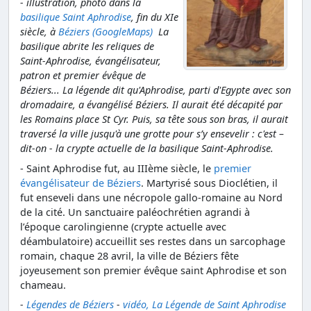
- illustration, photo dans la
basilique Saint Aphrodise
, fin du XIe
siècle, à
Béziers (GoogleMaps)
La
basilique abrite les reliques de
Saint-Aphrodise, évangélisateur,
patron et premier évêque de
Béziers... La légende dit qu'Aphrodise, parti d'Egypte avec son
dromadaire, a évangélisé Béziers. Il aurait été décapité par
les Romains place St Cyr. Puis, sa tête sous son bras, il aurait
traversé la ville jusqu'à une grotte pour s’y ensevelir : c'est –
dit-on - la crypte actuelle de la basilique Saint-Aphrodise.
- Saint Aphrodise fut, au IIIème siècle, le
premier
évangélisateur de Béziers
. Martyrisé sous Dioclétien, il
fut enseveli dans une nécropole gallo-romaine au Nord
de la cité. Un sanctuaire paléochrétien agrandi à
l’époque carolingienne (crypte actuelle avec
déambulatoire) accueillit ses restes dans un sarcophage
romain, chaque 28 avril, la ville de Béziers fête
joyeusement son premier évêque saint Aphrodise et son
chameau.
-
Légendes de Béziers
-
vidéo, La Légende de Saint Aphrodise