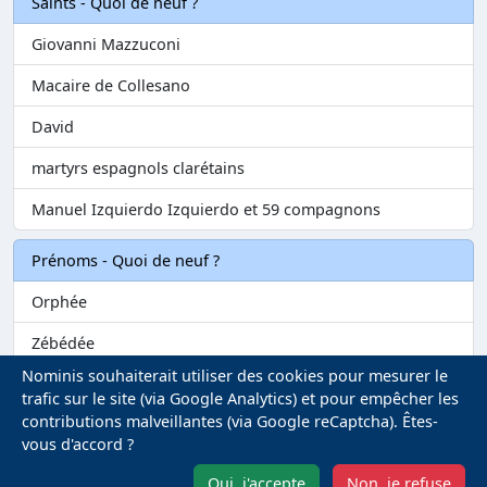
Saints - Quoi de neuf ?
Giovanni Mazzuconi
Macaire de Collesano
David
martyrs espagnols clarétains
Manuel Izquierdo Izquierdo et 59 compagnons
Prénoms - Quoi de neuf ?
Orphée
Zébédée
Nominis souhaiterait utiliser des cookies pour mesurer le
Melvil
trafic sur le site (via Google Analytics) et pour empêcher les
contributions malveillantes (via Google reCaptcha). Êtes-
Matilin
vous d'accord ?
Marie-Fontenelle
Oui, j'accepte
Non, je refuse