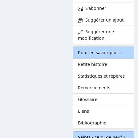
S'abonner
Suggérer un ajout
Suggérer une
modification
Pour en savoir plus...
Petite histoire
Statistiques et repères
Remerciements
Glossaire
Liens
Bibliographie
Saints - Quoi de neuf ?