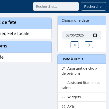
Rechercher
Choisir une date
 de fête
Date
ier, Fête locale
Un jour avant
Un jour aprè
oms
de
Boite à outils
Assistant de choix
de prénom
Assistant litanie des
saints
Widgets
APIs