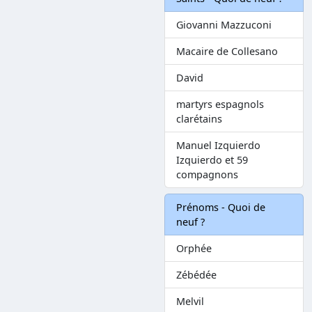
Giovanni Mazzuconi
Macaire de Collesano
David
martyrs espagnols
clarétains
Manuel Izquierdo
Izquierdo et 59
compagnons
Prénoms - Quoi de
neuf ?
Orphée
Zébédée
Melvil