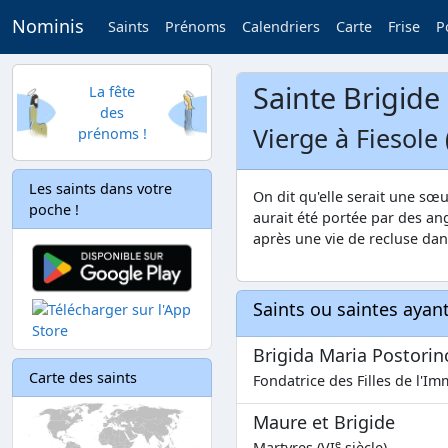
Nominis
Saints
Prénoms
Calendriers
Carte
Frise
P
Sainte Brigide
La fête
des
Vierge à Fiesole 
prénoms !
Les saints dans votre
On dit qu'elle serait une sœu
poche !
aurait été portée par des a
après une vie de recluse dan
Saints ou saintes aya
Brigida Maria Postorin
Carte des saints
Fondatrice des Filles de l'Im
Maure et Brigide
e
Martyres (VI
siècle)