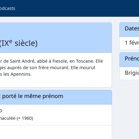
odcasts
Dates
e
(IX
siècle)
1 févr
Prén
r de Saint André, abbé à Fiesole, en Toscane. Elle
nges auprès de son frère mourant. Elle mourut
Brigi
s les Apennins.
nt porté le même prénom
o
maculée (+ 1960)