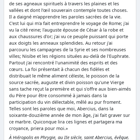
de ses agneaux spirituels à travers les plaines et les
vallées et dont l’œil souverain contemple toutes choses.
Il a daigné m'apprendre les paroles sacrées de la vie.
C'est lui qui m'a fait entreprendre le voyage de Rome; j'ai
vu la cité reine; l'auguste épouse de César à la robe et
aux chaussures d'or; j'ai vu ce peuple puissant qui porte
aux doigts les anneaux splendides. Au retour j'ai
parcouru les campagnes de la Syrie et ses nombreuses
villes; Nisibe et les régions situées au-delà de l'Euphrate.
Partout j'ai rencontré l'unanimité des esprits et des
cœurs. La foi présentait à chacun des fidèles et
distribuait le même aliment céleste, le poisson de la
source sacrée, auguste et divin poisson qu'une Vierge
sans tache reçut la première et qui s'offre aux bien-aimés
du Père pour être consommé à jamais dans la
participation du vin délectable, mêlé au pur froment.
Telles sont les paroles que moi, Abercius, dans la
soixante-douzième année de mon âge, j'ai fait graver sur
ce marbre. Quiconque lira ces lignes et partagera ma
croyance, priera pour moi.»
À Hiéropolis en Phrygie, au IIe siècle, saint Abercius, évêque.