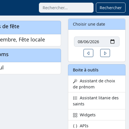
Rechercher
Choisir une date
 de fête
Date
embre, Fête locale
Un jour avant
Un jour aprè
oms
ul
Boite à outils
Assistant de choix
de prénom
Assistant litanie des
saints
Widgets
APIs