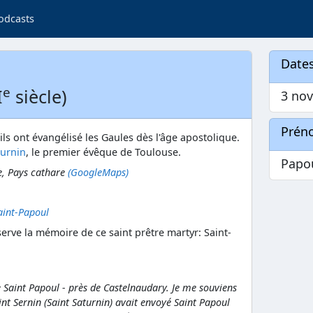
odcasts
Dates
e
I
siècle)
3 nov
Prén
'ils ont évangélisé les Gaules dès l'âge apostolique.
turnin
, le premier évêque de Toulouse.
Papo
e, Pays cathare
(GoogleMaps)
aint-Papoul
erve la mémoire de ce saint prêtre martyr: Saint-
 de Saint Papoul - près de Castelnaudary. Je me souviens
int Sernin (Saint Saturnin) avait envoyé Saint Papoul