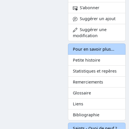
S'abonner
Suggérer un ajout
Suggérer une
modification
Pour en savoir plus...
Petite histoire
Statistiques et repères
Remerciements
Glossaire
Liens
Bibliographie
Saints - Quoi de neuf ?