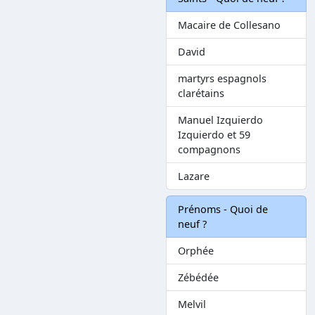
Macaire de Collesano
David
martyrs espagnols
clarétains
Manuel Izquierdo
Izquierdo et 59
compagnons
Lazare
Prénoms - Quoi de
neuf ?
Orphée
Zébédée
Melvil