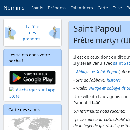
Nominis
Saints
Prénoms
Calendriers
Carte
Frise
P
Saint Papoul
La fête
des
Prêtre martyr (II
prénoms !
Les saints dans votre
Il est de ceux dont on dit qu
poche !
Il y serait venu avec
saint Sa
-
Abbaye de Saint-Papoul
, Aud
- Site de l'abbaye,
histoire
- Vidéo:
Village et abbaye de S
Une ville du Lauraguais cons
Papoul-11400
Carte des saints
Un internaute nous raconte:
"Je suis allé à la 'cathédrale'
de la légende qui disait que Sa