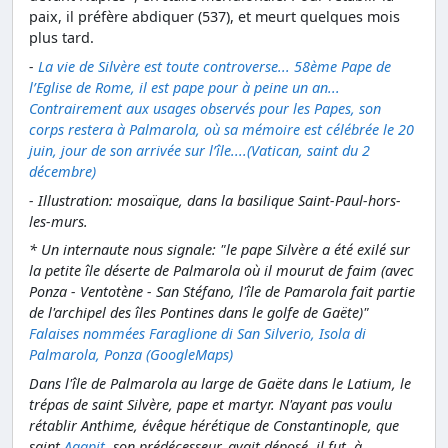
paix, il préfère abdiquer (537), et meurt quelques mois
plus tard.
-
La vie de Silvère est toute controverse... 58ème Pape de
l’Eglise de Rome, il est pape pour à peine un an...
Contrairement aux usages observés pour les Papes, son
corps restera à Palmarola, où sa mémoire est célébrée le 20
juin, jour de son arrivée sur l’île....(Vatican, saint du 2
décembre)
- Illustration: mosaïque, dans la basilique Saint-Paul-hors-
les-murs.
* Un internaute nous signale:
"le pape Silvère a été exilé sur
la petite île déserte de Palmarola où il mourut de faim (avec
Ponza - Ventotène - San Stéfano, l'île de Pamarola fait partie
de l'archipel des îles Pontines dans le golfe de Gaëte)"
Falaises nommées Faraglione di San Silverio, Isola di
Palmarola, Ponza (GoogleMaps)
Dans l'île de Palmarola au large de Gaëte dans le Latium, le
trépas de saint Silvère, pape et martyr. N'ayant pas voulu
rétablir Anthime, évêque hérétique de Constantinople, que
saint
Agapit
, son prédécesseur, avait déposé, il fut, à