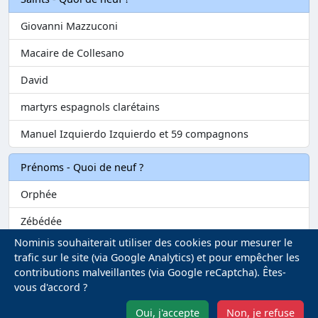
Giovanni Mazzuconi
Macaire de Collesano
David
martyrs espagnols clarétains
Manuel Izquierdo Izquierdo et 59 compagnons
Prénoms - Quoi de neuf ?
Orphée
Zébédée
Nominis souhaiterait utiliser des cookies pour mesurer le
Melvil
trafic sur le site (via Google Analytics) et pour empêcher les
contributions malveillantes (via Google reCaptcha). Êtes-
Matilin
vous d'accord ?
Marie-Fontenelle
Oui, j'accepte
Non, je refuse