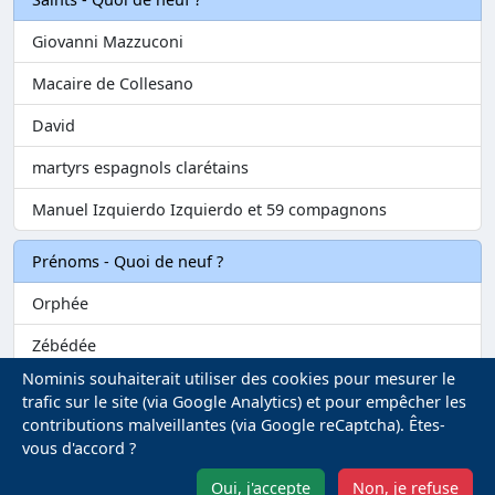
Giovanni Mazzuconi
Macaire de Collesano
David
martyrs espagnols clarétains
Manuel Izquierdo Izquierdo et 59 compagnons
Prénoms - Quoi de neuf ?
Orphée
Zébédée
Nominis souhaiterait utiliser des cookies pour mesurer le
Melvil
trafic sur le site (via Google Analytics) et pour empêcher les
contributions malveillantes (via Google reCaptcha). Êtes-
Matilin
vous d'accord ?
Marie-Fontenelle
Oui, j'accepte
Non, je refuse