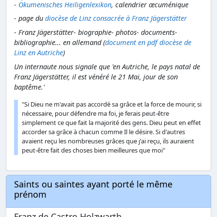
-
Ökumenisches Heiligenlexikon
, calendrier œcuménique
- page du
diocèse de Linz consacrée à Franz Jägerstätter
-
Franz Jägerstätter- biographie- photos- documents-
bibliographie... en allemand (
document en pdf diocèse de
Linz en Autriche
)
Un internaute nous signale que 'en Autriche, le pays natal de
Franz Jägerstätter, il est vénéré le 21 Mai, jour de son
baptême.'
"Si Dieu ne m'avait pas accordé sa grâce et la force de mourir, si
nécessaire, pour défendre ma foi, je ferais peut-être
simplement ce que fait la majorité des gens. Dieu peut en effet
accorder sa grâce à chacun comme Il le désire. Si d'autres
avaient reçu les nombreuses grâces que j'ai reçu, ils auraient
peut-être fait des choses bien meilleures que moi"
Saints ou saintes ayant porté le même
prénom
Franz de Castro Holzwarth