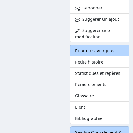
S'abonner
Suggérer un ajout
Suggérer une
modification
Pour en savoir plus...
Petite histoire
Statistiques et repères
Remerciements
Glossaire
Liens
Bibliographie
Saints - Quoi de neuf ?