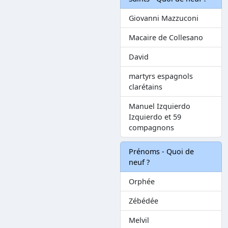
Giovanni Mazzuconi
Macaire de Collesano
David
martyrs espagnols
clarétains
Manuel Izquierdo
Izquierdo et 59
compagnons
Prénoms - Quoi de
neuf ?
Orphée
Zébédée
Melvil