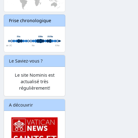
Frise chronologique
Le Saviez-vous ?
Le site Nominis est
actualisé très
régulièrement!
A découvrir