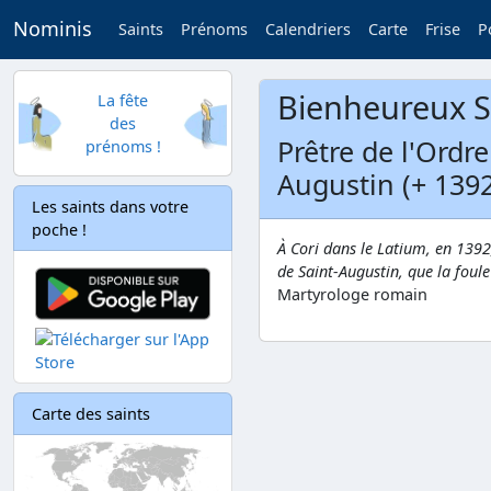
Nominis
Saints
Prénoms
Calendriers
Carte
Frise
P
Bienheureux S
La fête
des
Prêtre de l'Ordr
prénoms !
Augustin (+ 1392
Les saints dans votre
poche !
À Cori dans le Latium, en 1392
de Saint-Augustin, que la foule
Martyrologe romain
Carte des saints