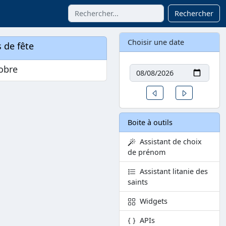
Rechercher
Choisir une date
 de fête
Date
obre
Un jour avant
Un jour aprè
Boite à outils
Assistant de choix
de prénom
Assistant litanie des
saints
Widgets
APIs