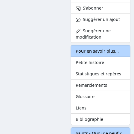
S'abonner
Suggérer un ajout
Suggérer une
modification
Pour en savoir plus...
Petite histoire
Statistiques et repères
Remerciements
Glossaire
Liens
Bibliographie
Saints - Quoi de neuf ?