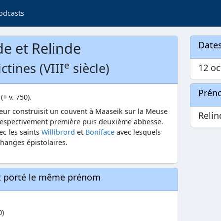
odcasts
de et Relinde
Dates
e
tines (VIII
siècle)
12 oc
Prén
(+ v. 750).
leur construisit un couvent à Maaseik sur la Meuse
Relin
 respectivement première puis deuxième abbesse.
vec les saints
Willibrord
et
Boniface
avec lesquels
hanges épistolaires.
nt porté le même prénom
0)