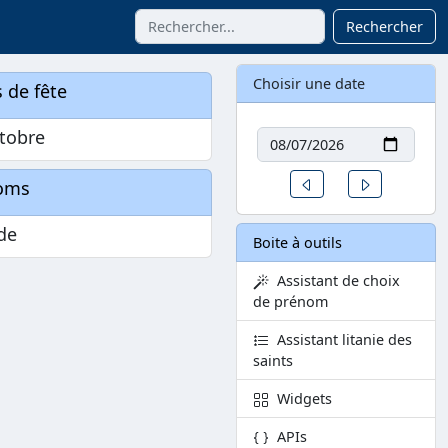
Rechercher
Choisir une date
 de fête
Date
tobre
Un jour avant
Un jour aprè
oms
de
Boite à outils
Assistant de choix
de prénom
Assistant litanie des
saints
Widgets
APIs