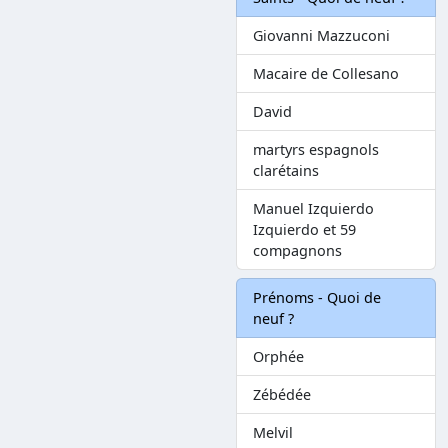
Giovanni Mazzuconi
Macaire de Collesano
David
martyrs espagnols
clarétains
Manuel Izquierdo
Izquierdo et 59
compagnons
Prénoms - Quoi de
neuf ?
Orphée
Zébédée
Melvil