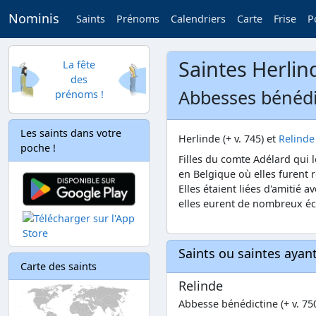
Nominis
Saints
Prénoms
Calendriers
Carte
Frise
P
Saintes Herlin
La fête
des
Abbesses bénédic
prénoms !
Les saints dans votre
Herlinde (+ v. 745) et
Relinde
poche !
Filles du comte Adélard qui 
en Belgique où elles furent
Elles étaient liées d'amitié a
elles eurent de nombreux éc
Saints ou saintes aya
Carte des saints
Relinde
Abbesse bénédictine (+ v. 75