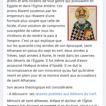
ariens et anti-nicéens de tout genre qui pullulaient en
Égypte et dans l'Église entière.
Ces
ariens étaient soutenus par les
empereurs qui rêvaient d'une
formule plus souple que celle de
Nicée, d'une solution de compromis
susceptible de rallier tous les
chrétiens et de rendre la paix à
l'empire. C'est ce qui explique que
sur les quarante-cinq années de son épiscopat, saint
Athanase en passa dix-sept en exil: deux années à
Trèves, sept années à Rome, le reste dans les cavernes
des déserts de l'Égypte. Il fut même accusé d'avoir
assassiné l'évêque Arsène d'Ypsélé. Il ne dut la
reconnaissance de son innocence qu'au fait qu'Arsène
revint en plein jour et se montra vivant aux accusateurs
de saint Athanase.
Son œuvre théologique est considérable.
- A découvrir: ses
œuvres publiées aux éditions du Cerf
.
Mémoire de saint Athanase, évêque et docteur de l'Église.
Homme très éminent en sainteté et en doctrine, placé sur le