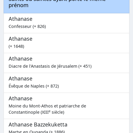
prénom
Athanase
Confesseur (+ 826)
Athanase
(+ 1648)
Athanase
Diacre de l'Anastasis de Jérusalem (+ 451)
Athanase
Évêque de Naples (+ 872)
Athanase
Moine du Mont-Athos et patriarche de
e
Constantinople (XIII
siècle)
Athanase Bazzekuketta
Martyr en Ouganda (+ 1886)