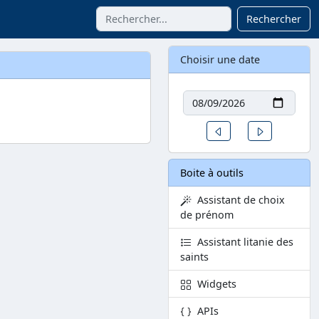
Rechercher
Choisir une date
Date
Un jour avant
Un jour aprè
Boite à outils
Assistant de choix
de prénom
Assistant litanie des
saints
Widgets
APIs