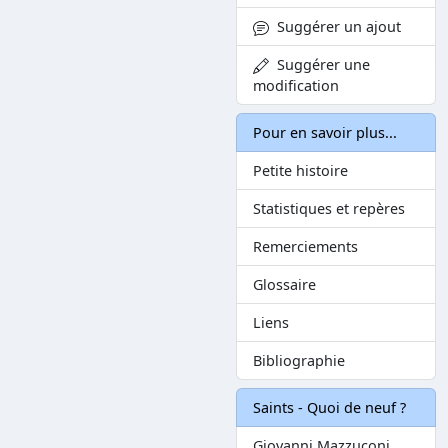
Suggérer un ajout
Suggérer une
modification
Pour en savoir plus...
Petite histoire
Statistiques et repères
Remerciements
Glossaire
Liens
Bibliographie
Saints - Quoi de neuf ?
Giovanni Mazzuconi