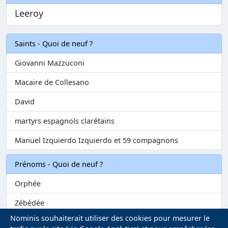
Leeroy
Saints - Quoi de neuf ?
Giovanni Mazzuconi
Macaire de Collesano
David
martyrs espagnols clarétains
Manuel Izquierdo Izquierdo et 59 compagnons
Prénoms - Quoi de neuf ?
Orphée
Zébédée
Nominis souhaiterait utiliser des cookies pour mesurer le
Melvil